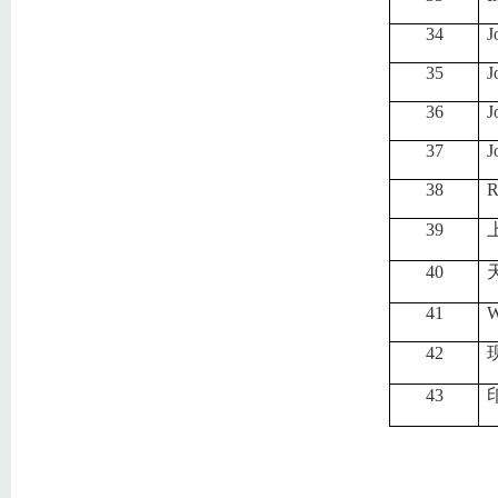
34
J
35
J
36
J
37
J
38
R
39
40
41
W
42
43